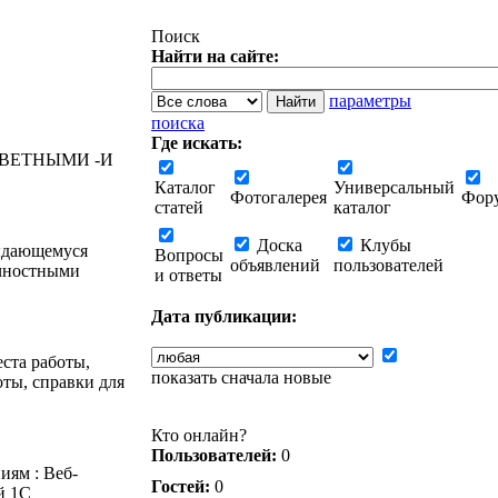
Поиск
Найти на сайте:
параметры
поиска
Где искать:
ЦВЕТНЫМИ -И
Каталог
Универсальный
Фотогалерея
Фор
статей
каталог
Доска
Клубы
выдающемуся
Вопросы
объявлений
пользователей
ичностными
и ответы
Дата публикации:
ста работы,
показать сначала новые
оты, справки для
Кто онлайн?
Пользователей:
0
иям : Веб-
Гостей:
0
й 1С