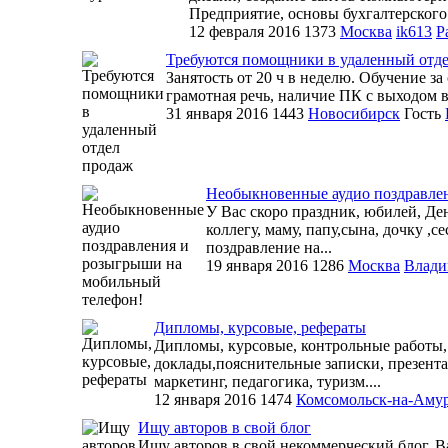
Предприятие, основы бухгалтерского 
12 февраля 2016
1373
Москва
ik613
Р
Требуются помощники в удаленный отд
Занятость от 20 ч в неделю. Обучение з
грамотная речь, наличие ПК с выходом в
31 января 2016
1443
Новосибирск
Гость
Необыкновенные аудио поздравле
У Вас скоро праздник, юбилей, Де
коллегу, маму, папу,сына, дочку ,с
поздравление на...
19 января 2016
1286
Москва
Влади
Дипломы, курсовые, рефераты
Дипломы, курсовые, контрольные работы,
доклады,пояснительные записки, презента
маркетинг, педагогика, туризм....
12 января 2016
1474
Комсомольск-на-Аму
Ищу авторов в свой блог
Ищу авторов в свой некоммерческий блог. В