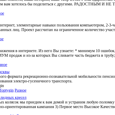
, чем вам хотелось бы поделиться с другими. РАДОСТНЫМ И НЕ
ное
 интернет, элементарные навыки пользования компьютером, 2-3-ч
ванных лиц. Проект рассчитан на ограниченное количество учас
ое
вижения в интернете. Из него Вы узнаете: * минимум 10 ошибок,
продаж и из-за которых Вы сливаете часть бюджета в трубу;
зное
осквы
вого формата рекреационно-познавательной мобильности пенсио
ования электро-гусеничного транспорта.
gin
Toptygin
Разное
алидных кресел
х колясок мы приедим к вам домой и устраним любую поломку
ьно-ориентированная кампания 3) Первое место Высокое Качество