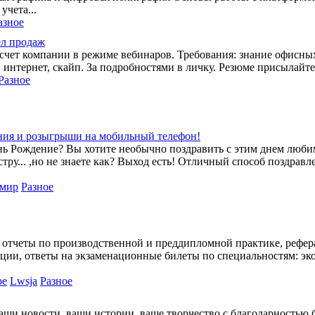
учета...
азное
ел продаж
а счет компании в режиме вебинаров. Требования: знание офисны
 интернет, скайп. За подробностями в личку. Резюме присылайте 
Разное
ния и розыгрыши на мобильный телефон!
нь Рождение? Вы хотите необычно поздравить с этим днем люби
естру... ,но не знаете как? Выход есть! Отличный способ поздравл
мир
Разное
 отчеты по производственной и преддипломной практике, рефер
ции, ответы на экзаменационные билеты по специальностям: эк
ре
Lwsja
Разное
аши новости, ваши истории, ваше творчество с благодарностью