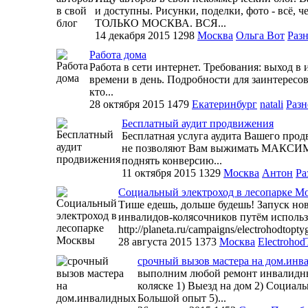
и доступны. Рисунки, поделки, фото - всё
ТОЛЬКО МОСКВА. ВСЯ...
14 декабря 2015
1298
Москва
Ольга Вот
Раз
Работа дома
Работа в сети интернет. Требования: выход в
времени в день. Подробности для заинтересо
кто...
28 октября 2015
1479
Екатеринбург
natali
Разн
Бесплатный аудит продвижения
Бесплатная услуга аудита Вашего прод
не позволяют Вам выжимать МАКСИМУМ 
поднять конверсию...
11 октября 2015
1329
Москва
Антон
Ра
Социальный электроход в лесопарке М
Тише едешь, дольше будешь! Запуск но
инвалидов-колясочников путём использ
http://planeta.ru/campaigns/electrohodtopty
28 августа 2015
1373
Москва
Electrohod
срочный вызов мастера на дом.инв
выполним любой ремонт инвалидны
коляске 1) Выезд на дом 2) Социал
Большой опыт 5)...