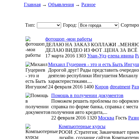
Главная
→
Объявления
→
Разное
Тип:
Город:
Сортиро
фотошоп -мои работы
ДЕЛАЮ НА ЗАКАЗ КОЛЛАЖИ ..МЕНЯЮ
ДЕЛАЮ ВИДЕО ИЗ ФОТ .ЦЕНА ЗА ВСЁ 200 
17 марта 2016
1303
Улан-Удэ
елена ивина
Р
Михаил Гуцериев - это и есть Быть Ингу
Дорогой друг! Рады представить очеред
деятелю республики Ингушетия Михаилу 
характеристиками....
24 февраля 2016
1400
Киров
dtreatment
Раз
Помощь в получении документов
Поможем решить проблемы по оформлени
справка по форме банка, справка с места
получения авто кредита,...
22 февраля 2016
1320
Москва
Гость
Разн
Компьютерные курсы
РООИ ;Стратегия; Заканчивает прие
дизайн, создание сайтов Компьютер