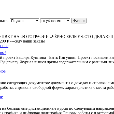
вать:
 ЦВЕТ НА ФОТОГРАФИИ ..ЧЁРНО БЕЛЫЕ ФОТО ДЕЛАЮ 
Р ----жду ваши заказы
азное
шом!
ной проект Башира Куштова - Быть Ингушом. Проект посвящен 
Гуцериеву. Журнал вышел ярким содержательным с разными л
ное
ю следующих документов: документы о доходах и справки с ме
 работы, справка в свободной форме, характеристика с места раб
ое
м на бесплатные дистанционные курсы по следующим направлен
ная графика и цифровая полиграфия Основы работы с платформо