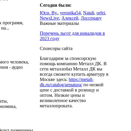
Сегодня были:
Юси. Ву.
,
veronika54
,
Natali
,
orfei
,
NewsLive
,
Алексей
,
Лоссенару
х программ,
Важные материалы
на...
Перечень льгот для инвалидов в
2023 году
Спонсоры сайта
Благодарим за спонсорскую
мого человека,
помощь компанию Металл ДК. В
ения - аудио
сети металлобаз Металл ДК вы
всегда сможете купить арматуру в
Москве здесь:
https://metall-
dk.ru/catalog/armatura/
по низкой
цене с доставкой в розницу и
оптом. Низкие цены и
великолепное качество
аты,
металлопроката.
ономика,
 будут размещены