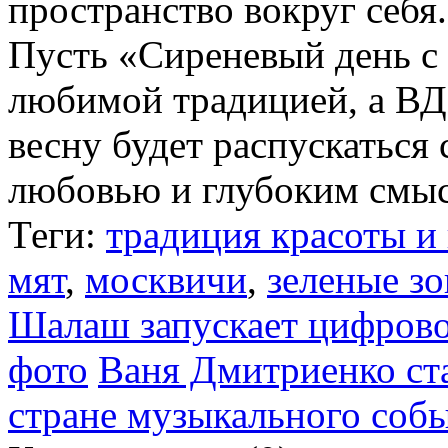
пространство вокруг себя.
Пусть «Сиреневый день с
любимой традицией, а В
весну будет распускаться 
любовью и глубоким смы
Теги:
традиция красоты и
мят
,
москвичи
,
зеленые з
Шалаш запускает цифрово
фото
Ваня Дмитриенко ст
стране музыкального соб