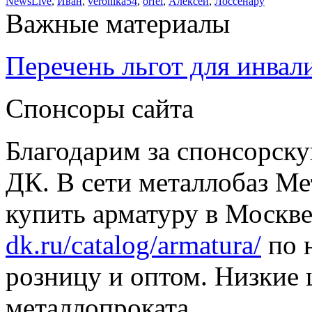
NewsLive
,
Иван
,
veronika54
,
orfei
,
Алексей
,
Лоссенару
Важные материалы
Перечень льгот для инвал
Спонсоры сайта
Благодарим за спонсорс
ДК. В сети металлобаз Ме
купить арматуру в Москве
dk.ru/catalog/armatura/
по н
розницу и оптом. Низкие 
металлопроката.