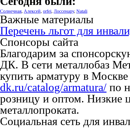
Сегодня были:
Солнечная
,
Алексей
,
orfei
,
Лоссенару
,
Natali
Важные материалы
Перечень льгот для инвали
Спонсоры сайта
Благодарим за спонсорск
ДК. В сети металлобаз Ме
купить арматуру в Москве
dk.ru/catalog/armatura/
по н
розницу и оптом. Низкие 
металлопроката.
Социальная сеть для инв