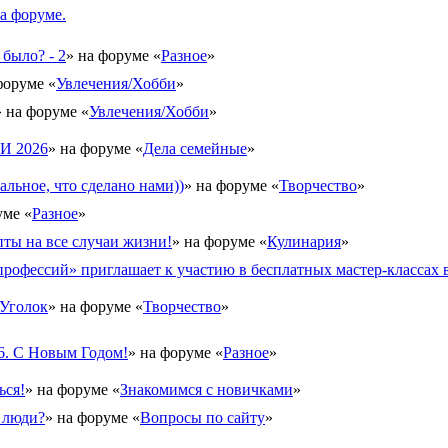
а форуме.
 было? - 2
» на форуме «
Разное
»
форуме «
Увлечения/Хобби
»
» на форуме «
Увлечения/Хобби
»
 2026
» на форуме «
Дела семейные
»
альное, что сделано нами))
» на форуме «
Творчество
»
уме «
Разное
»
ты на все случаи жизни!
» на форуме «
Кулинария
»
рофессий» приглашает к участию в бесплатных мастер-классах в
Уголок
» на форуме «
Творчество
»
6. С Новым Годом!
» на форуме «
Разное
»
ься!
» на форуме «
Знакомимся с новичками
»
 люди?
» на форуме «
Вопросы по сайту
»