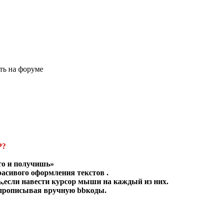
ить на форуме
Р?
 то и получишь»
асивого оформления текстов .
ь,если навести курсор мыши на каждый из них.
 прописывая вручную bbкоды.