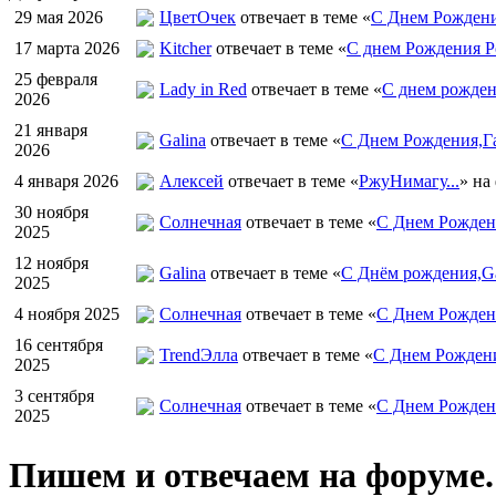
29 мая 2026
ЦветOчек
отвечает в теме «
С Днем Рождени
17 марта 2026
Kitcher
отвечает в теме «
С днем Рождения Р
25 февраля
Lady in Red
отвечает в теме «
С днем рожден
2026
21 января
Galina
отвечает в теме «
С Днем Рождения,Га
2026
4 января 2026
Алексей
отвечает в теме «
РжуНимагу...
» на
30 ноября
Солнечная
отвечает в теме «
С Днем Рождени
2025
12 ноября
Galina
отвечает в теме «
С Днём рождения,Ga
2025
4 ноября 2025
Солнечная
отвечает в теме «
С Днем Рожден
16 сентября
TrendЭлла
отвечает в теме «
С Днем Рожден
2025
3 сентября
Солнечная
отвечает в теме «
С Днем Рожден
2025
Пишем и отвечаем на форуме.