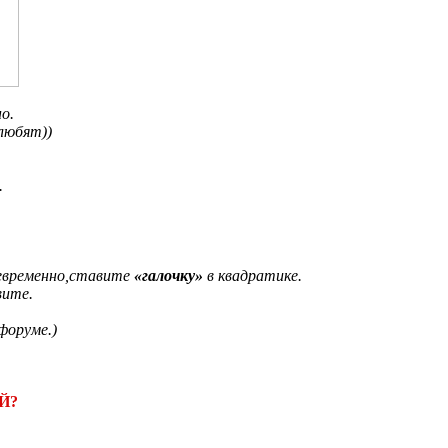
о.
любят))
.
оевременно,ставите
«галочку»
в квадратике.
вите.
форуме.)
Й?