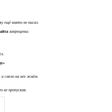
у ещё никто не писал.
айта
запрещены:
ел.
ту»
»
и смело на нее жмём.
о не пропуская.