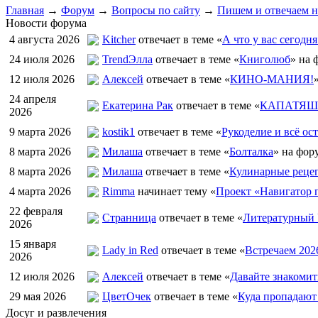
Главная
→
Форум
→
Вопросы по сайту
→
Пишем и отвечаем н
Новости форума
4 августа 2026
Kitcher
отвечает в теме «
А что у вас сегодня
24 июля 2026
TrendЭлла
отвечает в теме «
Книголюб
» на 
12 июля 2026
Алексей
отвечает в теме «
КИНО-МАНИЯ!
24 апреля
Екатерина Рак
отвечает в теме «
КАПАТЯШИ
2026
9 марта 2026
kostik1
отвечает в теме «
Рукоделие и всё ост
8 марта 2026
Милаша
отвечает в теме «
Болталка
» на фор
8 марта 2026
Милаша
отвечает в теме «
Кулинарные рецеп
4 марта 2026
Rimma
начинает тему «
Проект «Навигатор п
22 февраля
Странница
отвечает в теме «
Литературный 
2026
15 января
Lady in Red
отвечает в теме «
Встречаем 202
2026
12 июля 2026
Алексей
отвечает в теме «
Давайте знакомит
29 мая 2026
ЦветOчек
отвечает в теме «
Куда пропадают
Досуг и развлечения