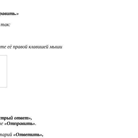
равить.»
 так:
ете её правой клавишей мыши
трый ответ»,
те
«Отправить»
.
нтарий
«Ответить»,