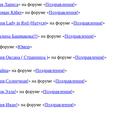
я Лариса
» на форуме «
Поздравления!
»
оман Кither
» на форуме «
Поздравления!
»
ия Lady in Red (Натуся)
» на форуме «
Поздравления!
»
лина Башмакова!!!
» на форуме «
Поздравления!
»
 форуме «
Юмор
»
я Оксана ( Странница )
» на форуме «
Поздравления!
»
lina
» на форуме «
Поздравления!
»
ия,Солнечная!
» на форуме «
Поздравления!
»
ия,Элла!
» на форуме «
Поздравления!
»
ия,Иван!
» на форуме «
Поздравления!
»