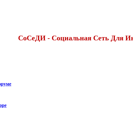
СоСеДИ - Социальная Сеть Для И
оруме
оре