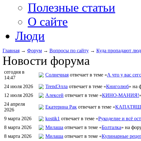
Полезные статьи
О сайте
Люди
Главная
→
Форум
→
Вопросы по сайту
→
Куда пропадают лю
Новости форума
сегодня в
Солнечная
отвечает в теме «
А что у вас сег
14:47
24 июля 2026
TrendЭлла
отвечает в теме «
Книголюб
» на 
12 июля 2026
Алексей
отвечает в теме «
КИНО-МАНИЯ!
24 апреля
Екатерина Рак
отвечает в теме «
КАПАТЯШИ
2026
9 марта 2026
kostik1
отвечает в теме «
Рукоделие и всё ост
8 марта 2026
Милаша
отвечает в теме «
Болталка
» на фор
8 марта 2026
Милаша
отвечает в теме «
Кулинарные рецеп