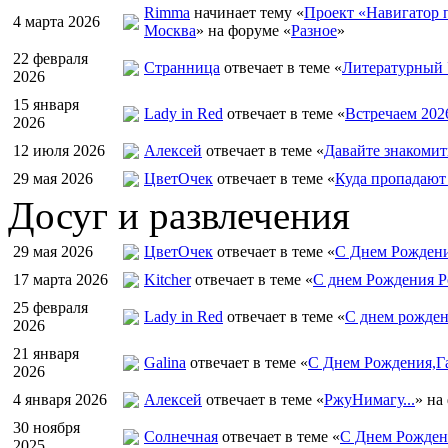
Rimma
начинает тему «
Проект «Навигатор п
4 марта 2026
Москва
» на форуме «
Разное
»
22 февраля
Странница
отвечает в теме «
Литературный 
2026
15 января
Lady in Red
отвечает в теме «
Встречаем 202
2026
12 июля 2026
Алексей
отвечает в теме «
Давайте знакомит
29 мая 2026
ЦветOчек
отвечает в теме «
Куда пропадают
Досуг и развлечения
29 мая 2026
ЦветOчек
отвечает в теме «
С Днем Рождени
17 марта 2026
Kitcher
отвечает в теме «
С днем Рождения Р
25 февраля
Lady in Red
отвечает в теме «
С днем рожден
2026
21 января
Galina
отвечает в теме «
С Днем Рождения,Га
2026
4 января 2026
Алексей
отвечает в теме «
РжуНимагу...
» на
30 ноября
Солнечная
отвечает в теме «
С Днем Рождени
2025