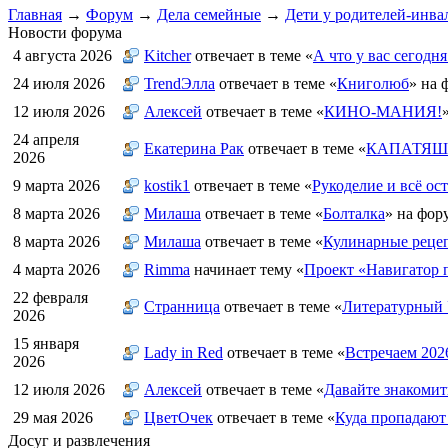
Главная
→
Форум
→
Дела семейные
→
Дети у родителей-инва
Новости форума
4 августа 2026
Kitcher
отвечает в теме «
А что у вас сегодня
24 июля 2026
TrendЭлла
отвечает в теме «
Книголюб
» на 
12 июля 2026
Алексей
отвечает в теме «
КИНО-МАНИЯ!
24 апреля
Екатерина Рак
отвечает в теме «
КАПАТЯШИ
2026
9 марта 2026
kostik1
отвечает в теме «
Рукоделие и всё ост
8 марта 2026
Милаша
отвечает в теме «
Болталка
» на фор
8 марта 2026
Милаша
отвечает в теме «
Кулинарные рецеп
4 марта 2026
Rimma
начинает тему «
Проект «Навигатор п
22 февраля
Странница
отвечает в теме «
Литературный 
2026
15 января
Lady in Red
отвечает в теме «
Встречаем 202
2026
12 июля 2026
Алексей
отвечает в теме «
Давайте знакомит
29 мая 2026
ЦветOчек
отвечает в теме «
Куда пропадают
Досуг и развлечения