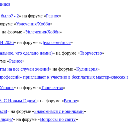
лидов
 было? - 2
» на форуме «
Разное
»
форуме «
Увлечения/Хобби
»
» на форуме «
Увлечения/Хобби
»
 2026
» на форуме «
Дела семейные
»
альное, что сделано нами))
» на форуме «
Творчество
»
уме «
Разное
»
ты на все случаи жизни!
» на форуме «
Кулинария
»
рофессий» приглашает к участию в бесплатных мастер-классах в
Уголок
» на форуме «
Творчество
»
6. С Новым Годом!
» на форуме «
Разное
»
ься!
» на форуме «
Знакомимся с новичками
»
 люди?
» на форуме «
Вопросы по сайту
»