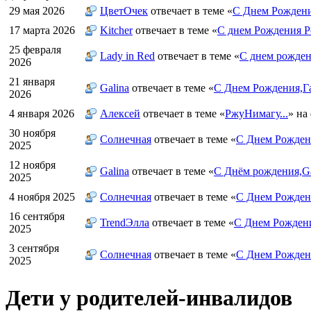
29 мая 2026
ЦветOчек
отвечает в теме «
С Днем Рождени
17 марта 2026
Kitcher
отвечает в теме «
С днем Рождения Р
25 февраля
Lady in Red
отвечает в теме «
С днем рожден
2026
21 января
Galina
отвечает в теме «
С Днем Рождения,Га
2026
4 января 2026
Алексей
отвечает в теме «
РжуНимагу...
» на
30 ноября
Солнечная
отвечает в теме «
С Днем Рождени
2025
12 ноября
Galina
отвечает в теме «
С Днём рождения,Ga
2025
4 ноября 2025
Солнечная
отвечает в теме «
С Днем Рожден
16 сентября
TrendЭлла
отвечает в теме «
С Днем Рожден
2025
3 сентября
Солнечная
отвечает в теме «
С Днем Рожден
2025
Дети у родителей-инвалидов