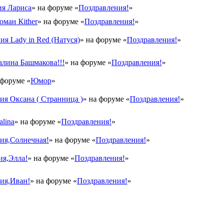
я Лариса
» на форуме «
Поздравления!
»
оман Кither
» на форуме «
Поздравления!
»
ия Lady in Red (Натуся)
» на форуме «
Поздравления!
»
лина Башмакова!!!
» на форуме «
Поздравления!
»
 форуме «
Юмор
»
я Оксана ( Странница )
» на форуме «
Поздравления!
»
lina
» на форуме «
Поздравления!
»
ия,Солнечная!
» на форуме «
Поздравления!
»
ия,Элла!
» на форуме «
Поздравления!
»
ия,Иван!
» на форуме «
Поздравления!
»