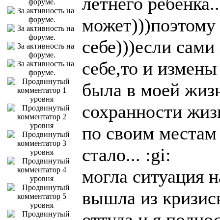
летнего ребёнка..
может)))поэтому 
себе)))если сами
себе,то и измены 
была в моей жиз
сохранности жиз
по своим местам 
стало... :gi:
могла ситуация н
вышла из кризисн
оттуда,и я полнос