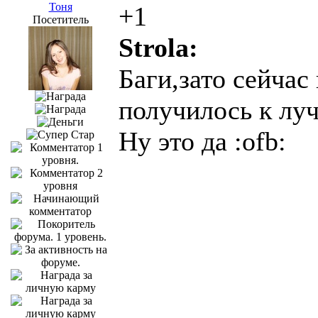
Тоня
+1
Посетитель
Strola:
Баги,зато сейчас
получилось к лу
Ну это да :ofb: