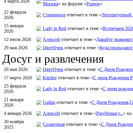
4 марта 2026
Москва
» на форуме «
Разное
»
22 февраля
Странница
отвечает в теме «
Литературный 
2026
15 января
Lady in Red
отвечает в теме «
Встречаем 202
2026
12 июля 2026
Алексей
отвечает в теме «
Давайте знакомит
29 мая 2026
ЦветOчек
отвечает в теме «
Куда пропадают
Досуг и развлечения
29 мая 2026
ЦветOчек
отвечает в теме «
С Днем Рождени
17 марта 2026
Kitcher
отвечает в теме «
С днем Рождения Р
25 февраля
Lady in Red
отвечает в теме «
С днем рожден
2026
21 января
Galina
отвечает в теме «
С Днем Рождения,Га
2026
4 января 2026
Алексей
отвечает в теме «
РжуНимагу...
» на
30 ноября
Солнечная
отвечает в теме «
С Днем Рождени
2025