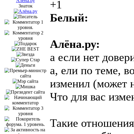
Алёна.ру
+1
Знаток
Белый:
Алёна.ру:
а если нет довер
а, ели по теме, в
изменил (может н
Что для вас измен
Такие отношения 