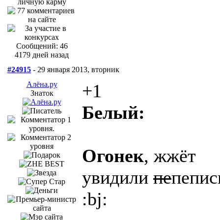
Сообщений: 46
4179 дней назад
#24915
- 29 января 2013, вторник
Алёна.ру
+1
Знаток
Белый:
Огонек
, жжёт
увидили
пе
пепис
:bj: