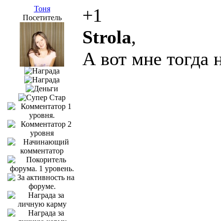
Тоня
+1
Посетитель
Strola
,
А вот мне тогда н