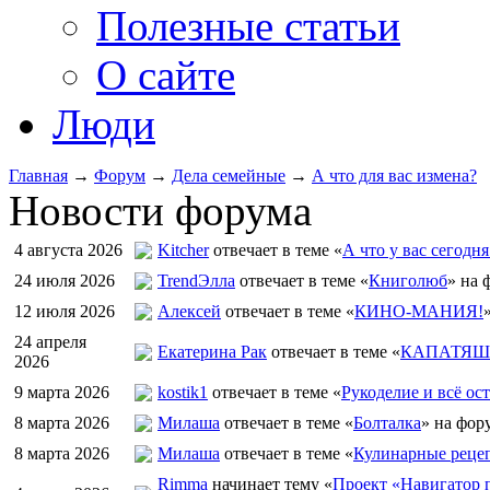
Полезные статьи
О сайте
Люди
Главная
→
Форум
→
Дела семейные
→
А что для вас измена?
Новости форума
4 августа 2026
Kitcher
отвечает в теме «
А что у вас сегодня
24 июля 2026
TrendЭлла
отвечает в теме «
Книголюб
» на 
12 июля 2026
Алексей
отвечает в теме «
КИНО-МАНИЯ!
24 апреля
Екатерина Рак
отвечает в теме «
КАПАТЯШИ
2026
9 марта 2026
kostik1
отвечает в теме «
Рукоделие и всё ост
8 марта 2026
Милаша
отвечает в теме «
Болталка
» на фор
8 марта 2026
Милаша
отвечает в теме «
Кулинарные рецеп
Rimma
начинает тему «
Проект «Навигатор п