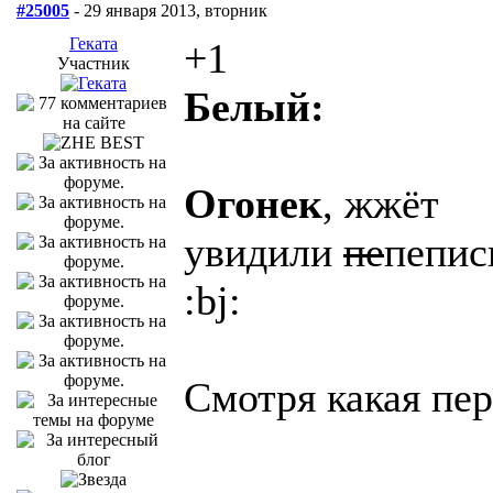
#25005
- 29 января 2013, вторник
Геката
+1
Участник
Белый:
Огонек
, жжёт
увидили
пе
пепис
:bj:
Смотря какая пер