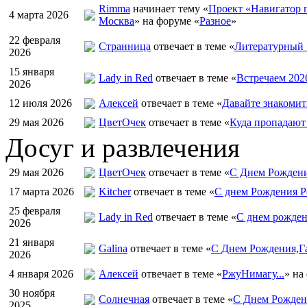
Rimma
начинает тему «
Проект «Навигатор п
4 марта 2026
Москва
» на форуме «
Разное
»
22 февраля
Странница
отвечает в теме «
Литературный 
2026
15 января
Lady in Red
отвечает в теме «
Встречаем 202
2026
12 июля 2026
Алексей
отвечает в теме «
Давайте знакомит
29 мая 2026
ЦветOчек
отвечает в теме «
Куда пропадают
Досуг и развлечения
29 мая 2026
ЦветOчек
отвечает в теме «
С Днем Рождени
17 марта 2026
Kitcher
отвечает в теме «
С днем Рождения Р
25 февраля
Lady in Red
отвечает в теме «
С днем рожден
2026
21 января
Galina
отвечает в теме «
С Днем Рождения,Га
2026
4 января 2026
Алексей
отвечает в теме «
РжуНимагу...
» на
30 ноября
Солнечная
отвечает в теме «
С Днем Рождени
2025