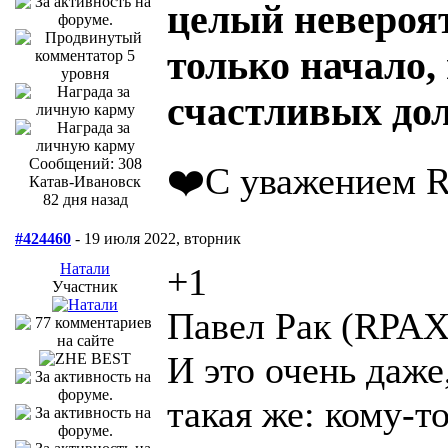
целый невероят
только начало,
счастливых дол
Сообщений: 308
❤️С уважением R
Катав-Ивановск
82 дня назад
#424460
- 19 июля 2022, вторник
Натали
+1
Участник
Павел Рак (RPAX
И это очень даже
такая же: кому-т