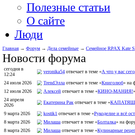
Полезные статьи
О сайте
Люди
Главная
→
Форум
→
Дела семейные
→
Семейное RPAX Kate S
Новости форума
сегодня в
veronika54
отвечает в теме «
А что у вас сего
12:24
24 июля 2026
TrendЭлла
отвечает в теме «
Книголюб
» на 
12 июля 2026
Алексей
отвечает в теме «
КИНО-МАНИЯ!
24 апреля
Екатерина Рак
отвечает в теме «
КАПАТЯШИ
2026
9 марта 2026
kostik1
отвечает в теме «
Рукоделие и всё ост
8 марта 2026
Милаша
отвечает в теме «
Болталка
» на фор
8 марта 2026
Милаша
отвечает в теме «
Кулинарные рецеп