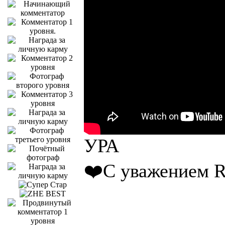
УРА
❤️С уважением R