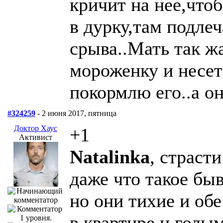
кричит на нее,чтоб
в дурку,там подлеч
срыва..Мать так ж
мороженку и несет
покормлю его..а о
#324259
- 2 июня 2017, пятница
Доктор Хаус
+1
Активист
Natalinka
, страст
даже что такое быв
но они тихие и об
в квартире и голы