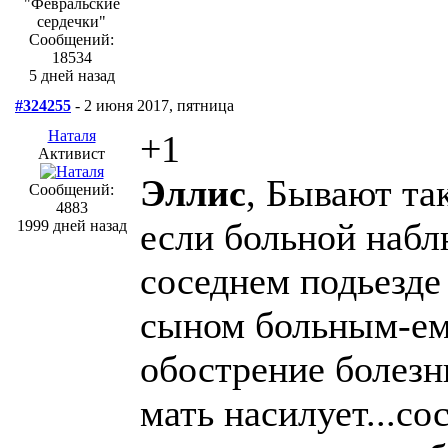
Сообщений:
18534
5 дней назад
#324255
- 2 июня 2017, пятница
Наталя
+1
Активист
Эллис
, Бывают та
Сообщений:
4883
если больной набл
1999 дней назад
соседнем подьезде 
сыном больным-ему
обострение болезн
мать насилует...со