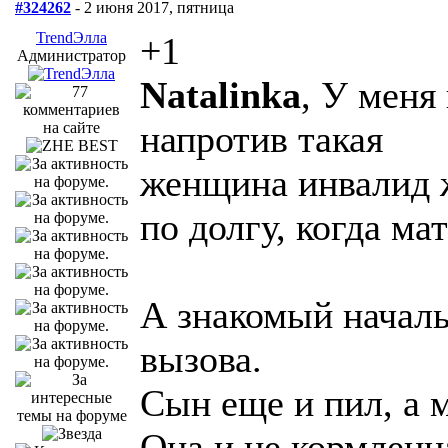
#324262
- 2 июня 2017, пятница
TrendЭлла
+1
Администратор
Natalinka
, У меня
напротив такая
женщина инвалид ж
по долгу, когда ма
А знакомый началь
вызова.
Сын еще и пил, а м
Она и не кормленна