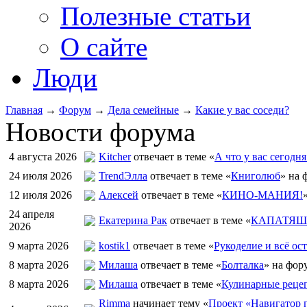
Полезные статьи
О сайте
Люди
Главная
→
Форум
→
Дела семейные
→
Какие у вас соседи?
Новости форума
4 августа 2026
Kitcher
отвечает в теме «
А что у вас сегодня
24 июля 2026
TrendЭлла
отвечает в теме «
Книголюб
» на 
12 июля 2026
Алексей
отвечает в теме «
КИНО-МАНИЯ!
24 апреля
Екатерина Рак
отвечает в теме «
КАПАТЯШИ
2026
9 марта 2026
kostik1
отвечает в теме «
Рукоделие и всё ост
8 марта 2026
Милаша
отвечает в теме «
Болталка
» на фор
8 марта 2026
Милаша
отвечает в теме «
Кулинарные рецеп
Rimma
начинает тему «
Проект «Навигатор п