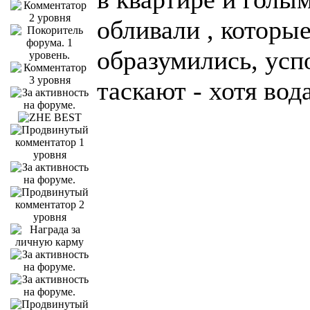
обливали , которы
образумились, усп
таскают - хотя вод