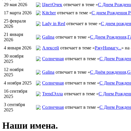
29 мая 2026
ЦветOчек
отвечает в теме «
С Днем Рождени
17 марта 2026
Kitcher
отвечает в теме «
С днем Рождения Р
25 февраля
Lady in Red
отвечает в теме «
С днем рожден
2026
21 января
Galina
отвечает в теме «
С Днем Рождения,Га
2026
4 января 2026
Алексей
отвечает в теме «
РжуНимагу...
» на
30 ноября
Солнечная
отвечает в теме «
С Днем Рождени
2025
12 ноября
Galina
отвечает в теме «
С Днём рождения,Ga
2025
4 ноября 2025
Солнечная
отвечает в теме «
С Днем Рожден
16 сентября
TrendЭлла
отвечает в теме «
С Днем Рожден
2025
3 сентября
Солнечная
отвечает в теме «
С Днем Рожден
2025
Наши имена.