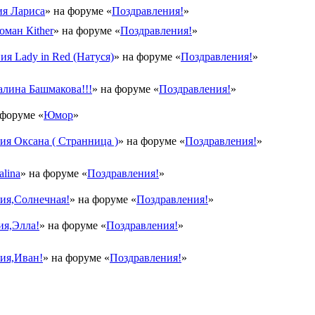
я Лариса
» на форуме «
Поздравления!
»
оман Кither
» на форуме «
Поздравления!
»
ия Lady in Red (Натуся)
» на форуме «
Поздравления!
»
лина Башмакова!!!
» на форуме «
Поздравления!
»
 форуме «
Юмор
»
я Оксана ( Странница )
» на форуме «
Поздравления!
»
lina
» на форуме «
Поздравления!
»
ия,Солнечная!
» на форуме «
Поздравления!
»
ия,Элла!
» на форуме «
Поздравления!
»
ия,Иван!
» на форуме «
Поздравления!
»