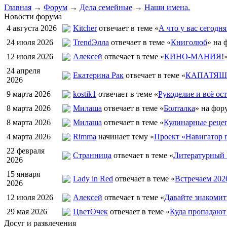
Главная
→
Форум
→
Дела семейные
→
Наши имена.
Новости форума
4 августа 2026
Kitcher
отвечает в теме «
А что у вас сегодня
24 июля 2026
TrendЭлла
отвечает в теме «
Книголюб
» на 
12 июля 2026
Алексей
отвечает в теме «
КИНО-МАНИЯ!
24 апреля
Екатерина Рак
отвечает в теме «
КАПАТЯШИ
2026
9 марта 2026
kostik1
отвечает в теме «
Рукоделие и всё ост
8 марта 2026
Милаша
отвечает в теме «
Болталка
» на фор
8 марта 2026
Милаша
отвечает в теме «
Кулинарные рецеп
4 марта 2026
Rimma
начинает тему «
Проект «Навигатор п
22 февраля
Странница
отвечает в теме «
Литературный 
2026
15 января
Lady in Red
отвечает в теме «
Встречаем 202
2026
12 июля 2026
Алексей
отвечает в теме «
Давайте знакомит
29 мая 2026
ЦветOчек
отвечает в теме «
Куда пропадают
Досуг и развлечения