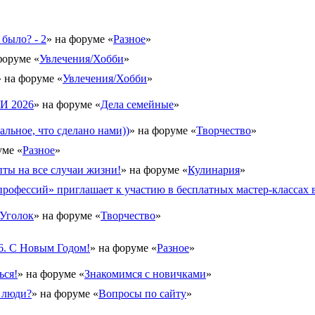
 было? - 2
» на форуме «
Разное
»
форуме «
Увлечения/Хобби
»
» на форуме «
Увлечения/Хобби
»
 2026
» на форуме «
Дела семейные
»
альное, что сделано нами))
» на форуме «
Творчество
»
уме «
Разное
»
ты на все случаи жизни!
» на форуме «
Кулинария
»
рофессий» приглашает к участию в бесплатных мастер-классах в
Уголок
» на форуме «
Творчество
»
6. С Новым Годом!
» на форуме «
Разное
»
ься!
» на форуме «
Знакомимся с новичками
»
 люди?
» на форуме «
Вопросы по сайту
»