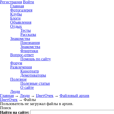
Регистрация
Войти
Главная
Фотогалерея
Клубы
Блоги
Объявления
Отдых
Тесты
Рассказы
Знакомства
Признания
Знакомства
Флиртики
Вопрос-ответ
Помощь по сайту
Форум
Развлечения
Кинотеатр
Демотиваторы
Полезное
Полезные статьи
О сайте
Люди
Главная
→
Люди
→
ЦветOчек
→
Файловый архив
ЦветOчек
→ Файлы
Пользователь не загружал файлы в архив.
Поиск
Найти на сайте: