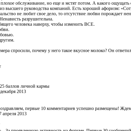
а плохое обслуживание, но еще и мстят потом. А какого ощущать
из высшего руководства компаний. Есть хороший афоризм: «Сотр
чальство не любит свое дело, то отсутствие любви порождает не
 Ненависть разрушительна.
ящего человека наверху, чтобы изменить ВСЕ.
юбви.
юбовью.
другим.
ера спросили, почему у него такое вкусное молоко? Он ответил,
r
 25 баллов личной кармы
 декабря 2013
оздравляем, первые 10 комментариев успешно размещены! Жде
7 апреля 2013
.
За проявленную активность на форуме. Первые 30 сообщений