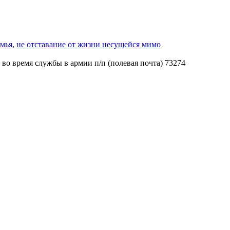
емья
,
не отставание от жизни несущейся мимо
 во время службы в армии п/п (полевая почта) 73274