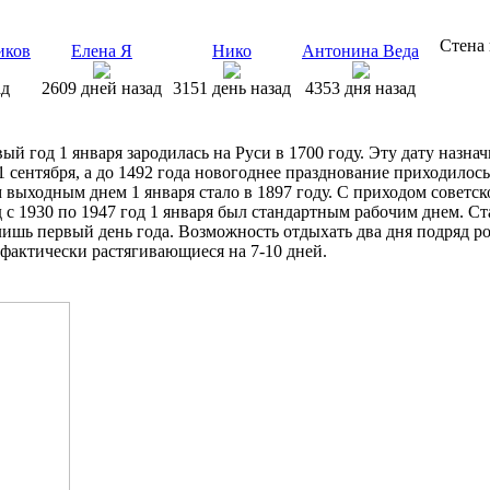
Стена 
иков
Елена Я
Нико
Антонина Веда
ад
2609 дней назад
3151 день назад
4353 дня назад
ый год 1 января зародилась на Руси в 1700 году. Эту дату назна
1 сентября, а до 1492 года новогоднее празднование приходилось
ыходным днем 1 января стало в 1897 году. С приходом советско
д с 1930 по 1947 год 1 января был стандартным рабочим днем. Ст
ишь первый день года. Возможность отдыхать два дня подряд ро
фактически растягивающиеся на 7-10 дней.