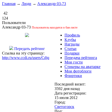
Главная
→
Люди
→
Александр 03-73
42
124
Пользователи
Александр 03-73
Пользователь находится в бан-листе
Профиль
Клубы
Награды
Передать рейтинг
Статьи
Ссылка на эту страницу:
Подарки
http://www.ccdi.ru/users/Cdjq
Передача рейтинга
Мои гости
Стикеры на аватарке
Мои фотоблоги
Флиртики
Последний визит:
3592 дня назад
Дата регистрации:
15 июля 2012
Город:
Светогорск
Пол: