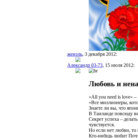
женэль
, 3 декабря 2012:
Александр 03-73
, 15 июля 2012:
Любовь и нен
«All you need is love» 
«Все миллионеры, кото
Знаете ли вы, что япо
В Таиланде повсюду вис
Секрет успеха – делать
чувствуется.
Но если нет любви, т
Кто-нибудь любит Почт