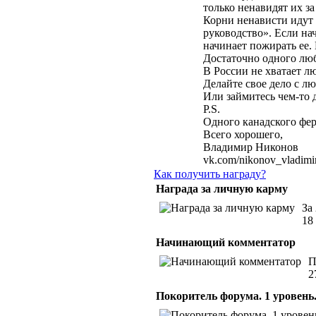
только ненавидят их з
Корни ненависти идут 
руководство». Если на
начинает пожирать ее.
Достаточно одного люб
В России не хватает л
Делайте свое дело с л
Или займитесь чем-то 
P.S.
Одного канадского ферм
Всего хорошего,
Владимир Никонов
vk.com/nikonov_vladimi
Как получить награду?
Награда за личную карму
За
18
Начинающий комментатор
П
2
Покоритель форума. 1 уровень