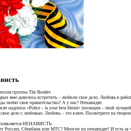
ависть
– песня группы The Beatles
рых мне довелось встретить – любили свое дело. Любовь к раб
нцы любят свое правительство? А у нас? Ненавидят.
ят надписи «Police – is your best friend» (полиция – твой лучший
 свое дело с любовью. Любовь – это ключ. Посмотрите на творени
о появляется НЕНАВИСТЬ.
у России, Сбербанк или МТС? Многие их ненавидят! И есть за ч