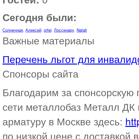
Сегодня были:
Солнечная
,
Алексей
,
orfei
,
Лоссенару
,
Natali
Важные материалы
Перечень льгот для инвалидо
Спонсоры сайта
Благодарим за спонсорскую
сети металлобаз Металл ДК 
арматуру в Москве здесь:
htt
по низкой цене с доставкой 