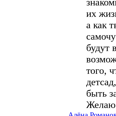
знаком
их жиз
а как т
самочу
будут 
возмож
того, ч
детсад
быть з
Желаю 
Алёна Романо