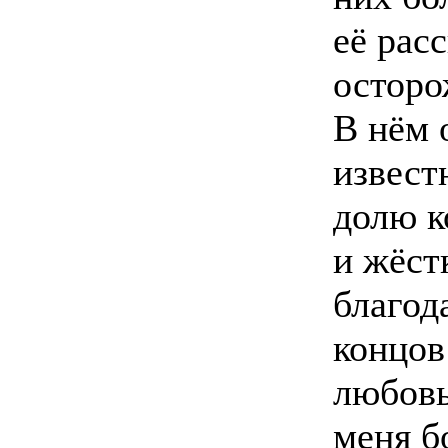
её расс
осторо
В нём 
извест
долю к
и жёст
благод
концов
любовь
меня б