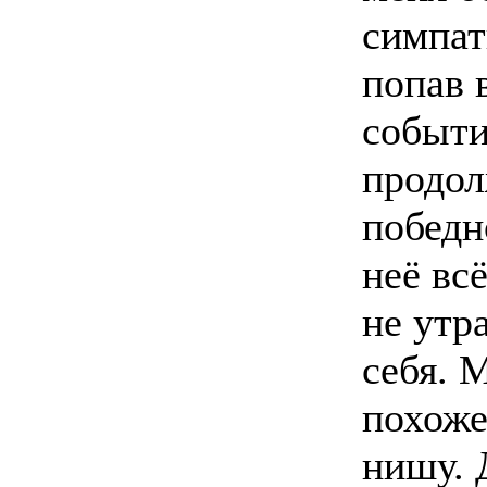
симпат
попав 
событи
продол
победн
неё вс
не утр
себя. 
похоже
нишу. 