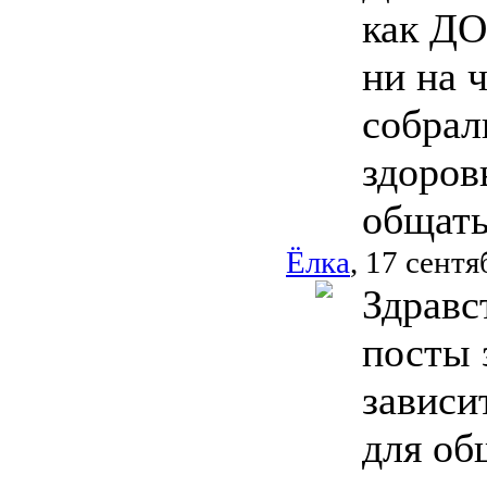
как ДО
ни на 
собрал
здоров
общать
Ёлка
, 17 сентя
Здравс
посты 
зависи
для об