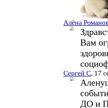
Алёна Романо
Здравс
Вам ог
здоров
социо
Сергей С
, 17 
Аленуш
событи
ДО и П