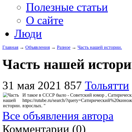
Полезные статьи
О сайте
Люди
Главная
→
Объявления
→
Разное
→
Часть нашей истории.
Часть нашей истори
31 мая 2021
857
Тольятти
И такое в СССР было - Советский юмор , Сатиричес
https://rutube.ru/search/?query=Сатирический%20к
взрослых. "
Все объявления автора
Комментарии (
0
)