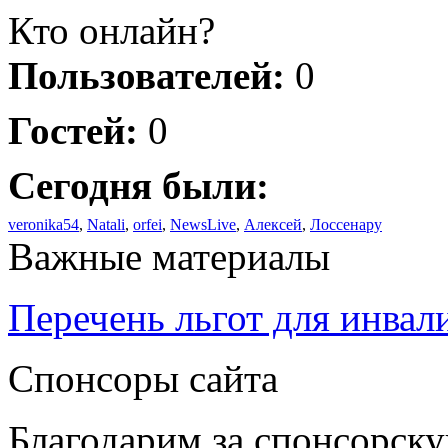
Кто онлайн?
Пользователей:
0
Гостей:
0
Сегодня были:
veronika54
,
Natali
,
orfei
,
NewsLive
,
Алексей
,
Лоссенару
Важные материалы
Перечень льгот для инвал
Спонсоры сайта
Благодарим за спонсорс