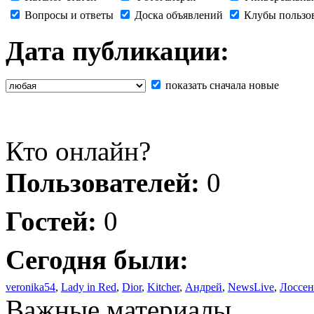
Вопросы и ответы
Доска объявлений
Клубы пользо
Дата публикации:
показать сначала новые
Кто онлайн?
Пользователей:
0
Гостей:
0
Сегодня были:
veronika54
,
Lady in Red
,
Dior
,
Kitcher
,
Андрей
,
NewsLive
,
Лоссен
Важные материалы