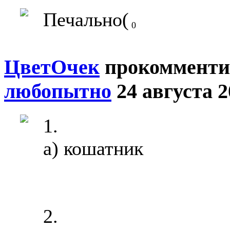
Печально(
0
ЦветOчек
прокомменти
любопытно
24 августа 2
1.
а) кошатник
2.