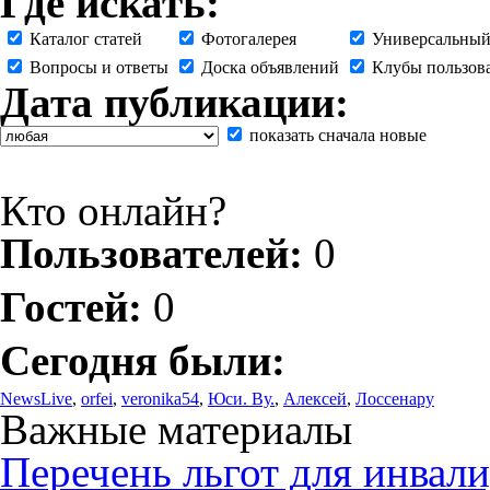
Где искать:
Каталог статей
Фотогалерея
Универсальный
Вопросы и ответы
Доска объявлений
Клубы пользов
Дата публикации:
показать сначала новые
Кто онлайн?
Пользователей:
0
Гостей:
0
Сегодня были:
NewsLive
,
orfei
,
veronika54
,
Юси. Ву.
,
Алексей
,
Лоссенару
Важные материалы
Перечень льгот для инвали