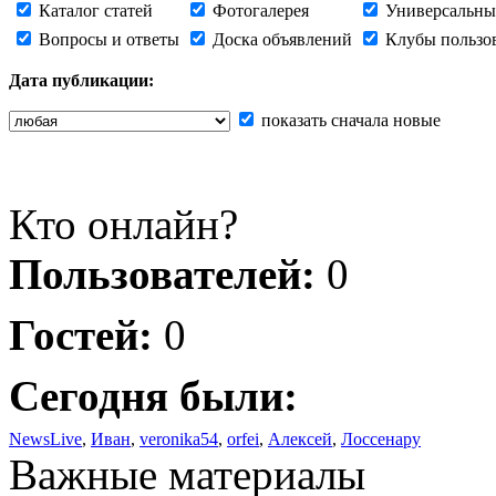
Каталог статей
Фотогалерея
Универсальны
Вопросы и ответы
Доска объявлений
Клубы пользо
Дата публикации:
показать сначала новые
Кто онлайн?
Пользователей:
0
Гостей:
0
Сегодня были:
NewsLive
,
Иван
,
veronika54
,
orfei
,
Алексей
,
Лоссенару
Важные материалы