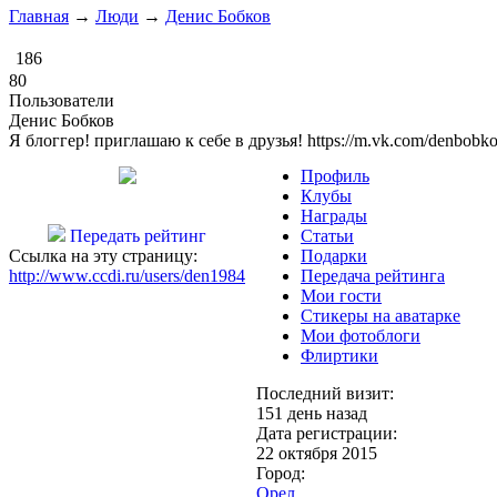
Главная
→
Люди
→
Денис Бобков
186
80
Пользователи
Денис Бобков
Я блоггер! приглашаю к себе в друзья! https://m.vk.com/denbobk
Профиль
Клубы
Награды
Передать рейтинг
Статьи
Ссылка на эту страницу:
Подарки
http://www.ccdi.ru/users/den1984
Передача рейтинга
Мои гости
Стикеры на аватарке
Мои фотоблоги
Флиртики
Последний визит:
151 день назад
Дата регистрации:
22 октября 2015
Город:
Орел