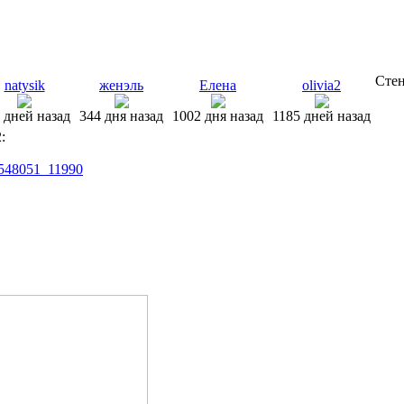
Стен
natysik
женэль
Елена
olivia2
 дней назад
344 дня назад
1002 дня назад
1185 дней назад
:
48548051_11990