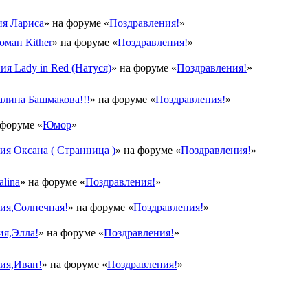
я Лариса
» на форуме «
Поздравления!
»
оман Кither
» на форуме «
Поздравления!
»
ия Lady in Red (Натуся)
» на форуме «
Поздравления!
»
лина Башмакова!!!
» на форуме «
Поздравления!
»
 форуме «
Юмор
»
я Оксана ( Странница )
» на форуме «
Поздравления!
»
lina
» на форуме «
Поздравления!
»
ия,Солнечная!
» на форуме «
Поздравления!
»
ия,Элла!
» на форуме «
Поздравления!
»
ия,Иван!
» на форуме «
Поздравления!
»