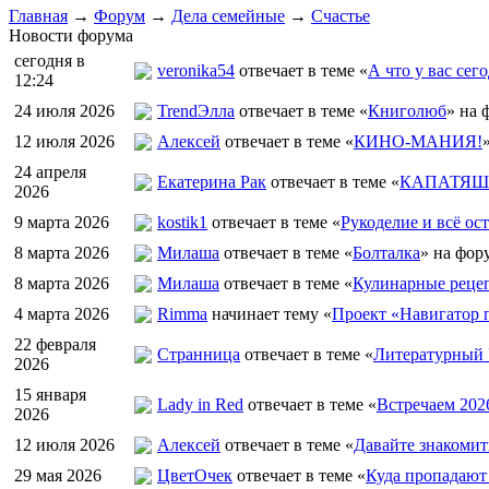
Главная
→
Форум
→
Дела семейные
→
Счастье
Новости форума
сегодня в
veronika54
отвечает в теме «
А что у вас сего
12:24
24 июля 2026
TrendЭлла
отвечает в теме «
Книголюб
» на 
12 июля 2026
Алексей
отвечает в теме «
КИНО-МАНИЯ!
24 апреля
Екатерина Рак
отвечает в теме «
КАПАТЯШИ
2026
9 марта 2026
kostik1
отвечает в теме «
Рукоделие и всё ост
8 марта 2026
Милаша
отвечает в теме «
Болталка
» на фор
8 марта 2026
Милаша
отвечает в теме «
Кулинарные рецеп
4 марта 2026
Rimma
начинает тему «
Проект «Навигатор п
22 февраля
Странница
отвечает в теме «
Литературный 
2026
15 января
Lady in Red
отвечает в теме «
Встречаем 202
2026
12 июля 2026
Алексей
отвечает в теме «
Давайте знакомит
29 мая 2026
ЦветOчек
отвечает в теме «
Куда пропадают