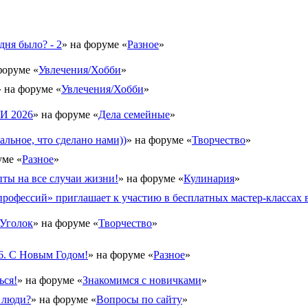
дня было? - 2
» на форуме «
Разное
»
форуме «
Увлечения/Хобби
»
» на форуме «
Увлечения/Хобби
»
 2026
» на форуме «
Дела семейные
»
альное, что сделано нами))
» на форуме «
Творчество
»
уме «
Разное
»
ты на все случаи жизни!
» на форуме «
Кулинария
»
рофессий» приглашает к участию в бесплатных мастер-классах в
Уголок
» на форуме «
Творчество
»
6. С Новым Годом!
» на форуме «
Разное
»
ься!
» на форуме «
Знакомимся с новичками
»
 люди?
» на форуме «
Вопросы по сайту
»