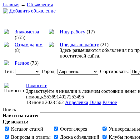
Главная
→
Объявления
Добавить объявление
Знакомства
Ищу работу
(17)
(555)
Отдам даром
Предлагаю работу
(21)
(8)
Здесь размещаются объявления по п
посетителей сайта.
Разное
(73)
Тип:
Город:
Сортировать:
Помогите
Здравствуйте.я инвалид в лежачем состоянии денег н
помощь.5536914027253495
18 июня 2023
562
Апрелевка
Diana
Разное
Поиск
Найти на сайте:
Где искать:
Каталог статей
Фотогалерея
Универсальны
Вопросы и ответы
Доска объявлений
Клубы пользо