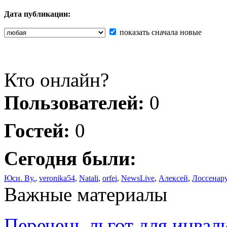
Дата публикации:
показать сначала новые
Кто онлайн?
Пользователей:
0
Гостей:
0
Сегодня были:
Юси. Ву.
,
veronika54
,
Natali
,
orfei
,
NewsLive
,
Алексей
,
Лоссенар
Важные материалы
Перечень льгот для инвал