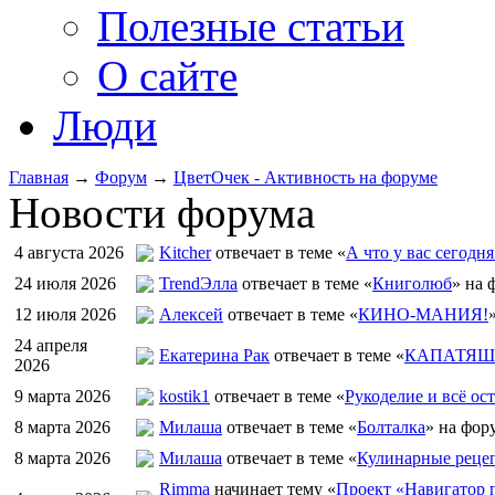
Полезные статьи
О сайте
Люди
Главная
→
Форум
→
ЦветOчек - Активность на форуме
Новости форума
4 августа 2026
Kitcher
отвечает в теме «
А что у вас сегодня
24 июля 2026
TrendЭлла
отвечает в теме «
Книголюб
» на 
12 июля 2026
Алексей
отвечает в теме «
КИНО-МАНИЯ!
24 апреля
Екатерина Рак
отвечает в теме «
КАПАТЯШИ
2026
9 марта 2026
kostik1
отвечает в теме «
Рукоделие и всё ост
8 марта 2026
Милаша
отвечает в теме «
Болталка
» на фор
8 марта 2026
Милаша
отвечает в теме «
Кулинарные рецеп
Rimma
начинает тему «
Проект «Навигатор п